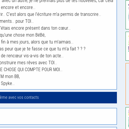
avec un autre, je ne prennais plus de tes nouvelles, car cela
 encore et encore…
ir… C’est alors que l’écriture m’a permis de transcrire…
iments… pour TOI…
 j’étais encore présent dans ton cœur…
 qu’une chose mon BéBé,
 fin à mes jours, alors que tu m’aimais…
s peur que je te fasse ce que tu m’a fait ? ? ?
s de rencœur vis-a-vis de ton acte…
construire mes rêves avec TOI…
E CHOSE QUI COMPTE POUR MOI…
M mon BB,
Spyke…
oème avec vos contacts