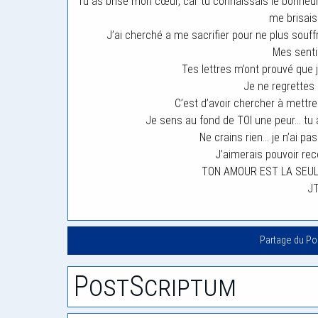
Tu as brisé mon cœur, car tu connaissais le bonheur 
me brisais
J’ai cherché a me sacrifier pour ne plus souffr
Mes sent
Tes lettres m’ont prouvé que
Je ne regrettes
C’est d’avoir chercher à mettre
Je sens au fond de TOI une peur… tu a
Ne crains rien… je n’ai pa
J’aimerais pouvoir re
TON AMOUR EST LA SEUL
JT
Partage du P
PostScriptum