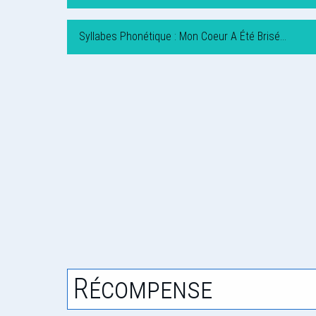
Syllabes Phonétique : Mon Coeur A Été Brisé…
Récompense