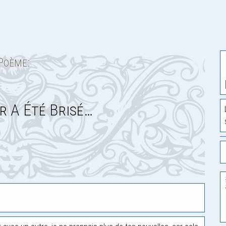
Poème:
 A Été Brisé…