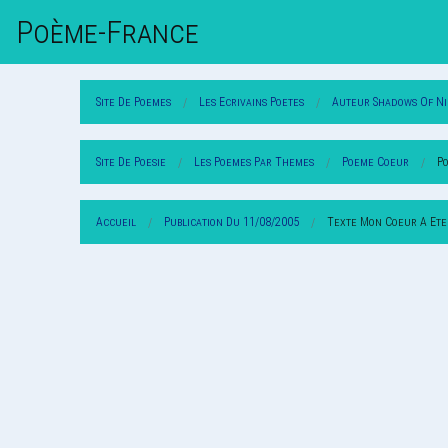
Poème-Fr
Ance
Site De Poemes
Les Ecrivains Poetes
Auteur Shadows Of N
Site De Poesie
Les Poemes Par Themes
Poeme Coeur
Po
Accueil
Publication Du 11/08/2005
Texte Mon Coeur A Ete 