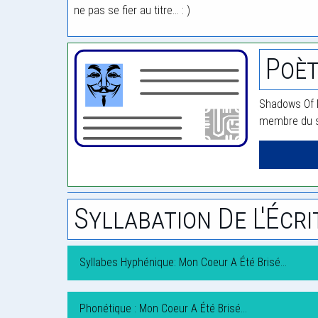
ne pas se fier au titre… : )
Poèt
Shadows Of N
membre du si
Syllabation De L'Écri
Syllabes Hyphénique: Mon Coeur A Été Brisé…
Phonétique : Mon Coeur A Été Brisé…