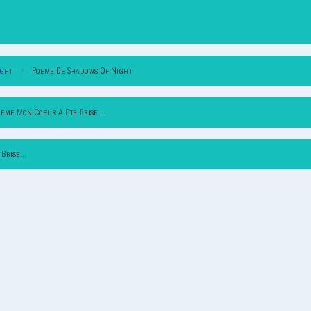
ight
Poeme De Shadows Of Night
eme Mon Coeur A Ete Brise...
Brise...