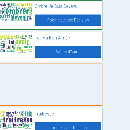
Ombre Je Suis Devenu…
Poème sur une Décision
Toi, Ma Bien-Aimée
Poème d'Amour
Traitresse
Poème sur la Trahison