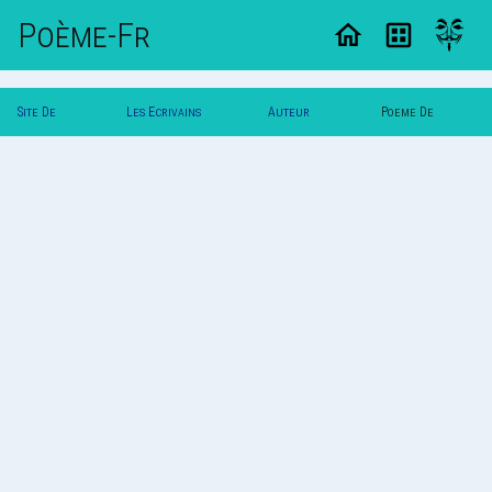
Poème-Fr
Site De
Les Ecrivains
Auteur
Poeme De
Poemes
Poetes
Simplay
Simplay