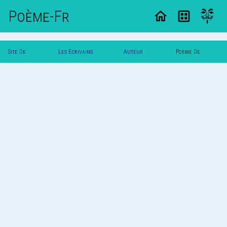
Poème-Fr
Site De
Les Ecrivains
Auteur
Poeme De
Poemes
Poetes
Simplay
Simplay