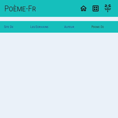
Poème-Fr
Site De
Les Ecrivains
Auteur
Poeme De
Poemes
Poetes
Simplay
Simplay