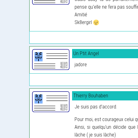
pense qu’elle ne fera pas souffi
Amitié
Sk8ergirl
Un Ptit Angel
jadore
Thierry Bouhaben
Je suis pas d’accord.
Pour moi, est courageux celui q
Ainsi, si quelqu’un décide que l
làche ( je suis làche)