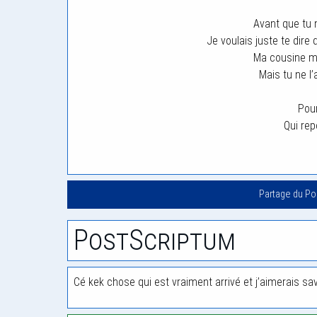
Avant que tu n
Je voulais juste te dire
Ma cousine me
Mais tu ne l
Pour
Qui re
Partage du P
PostScriptum
Cé kek chose qui est vraiment arrivé et j’aimerais sa