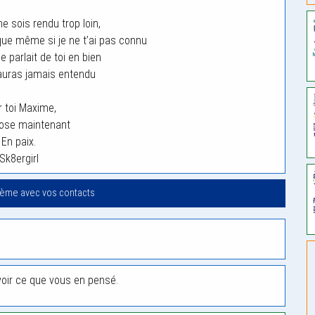
e sois rendu trop loin,
 que même si je ne t’ai pas connu
 parlait de toi en bien
’auras jamais entendu
 toi Maxime,
pose maintenant
En paix.
Sk8ergirl
oème avec vos contacts
voir ce que vous en pensé.