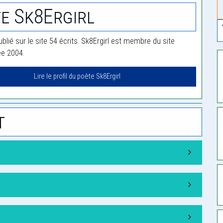
e Sk8Ergirl
ublié sur le site 54 écrits. Sk8Ergirl est membre du site
ée 2004.
Lire le profil du poète Sk8Ergirl
t