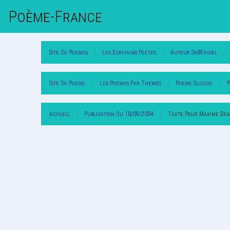
Poème-Fr
Ance
Site De Poemes
Les Ecrivains Poetes
Auteur Sk8Ergirl
Site De Poesie
Les Poemes Par Themes
Poeme Suicide
P
Accueil
Publication Du 18/09/2004
Texte Pour Maxime Dem