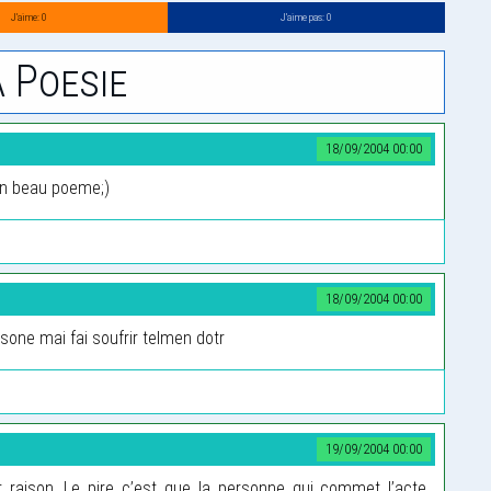
J’aime: 0
J’aime pas: 0
 Poesie
18/09/2004 00:00
 un beau poeme;)
18/09/2004 00:00
rsone mai fai soufrir telmen dotr
19/09/2004 00:00
 raison. Le pire c’est que la personne qui commet l’acte