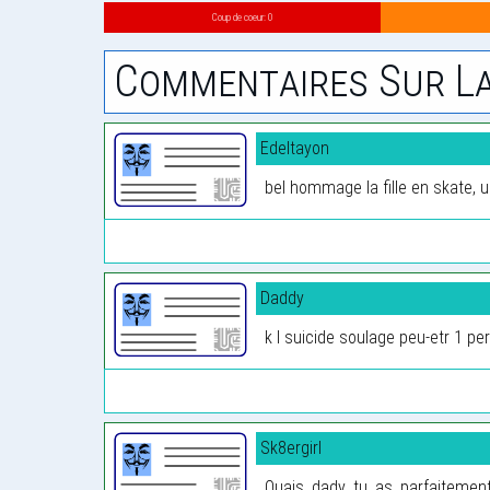
Coup de coeur: 0
Commentaires Sur La
Edeltayon
bel hommage la fille en skate,
Daddy
k l suicide soulage peu-etr 1 pe
Sk8ergirl
Ouais dady tu as parfaitement