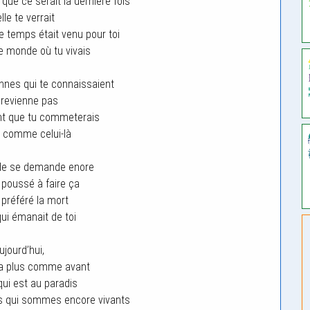
it que ce serait la dernière fois
lle te verrait
e temps était venu pour toi
ce monde où tu vivais
nnes qui te connaissaient
 revienne pas
ent que tu commeterais
 comme celui-là
de se demande enore
a poussé à faire ça
 préféré la mort
qui émanait de toi
ujourd’hui,
ra plus comme avant
qui est au paradis
s qui sommes encore vivants