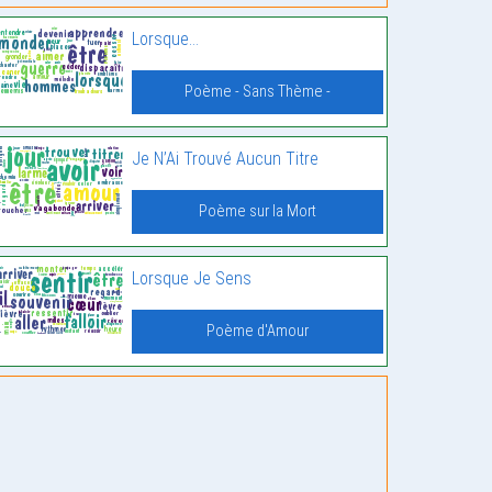
Lorsque…
Poème - Sans Thème -
Je N’Ai Trouvé Aucun Titre
Poème sur la Mort
Lorsque Je Sens
Poème d'Amour