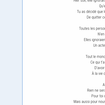
Hier soir, elle ignora
Qu’e
Tu as décidé que l
De quitter 
Toutes les perso
N’en
Elles ignorai
Un acte
Tout le mon
Ce qui t’
D’avoir
À la vie 
A
Rien ne se
Pour toi 
Mais aussi pour nou