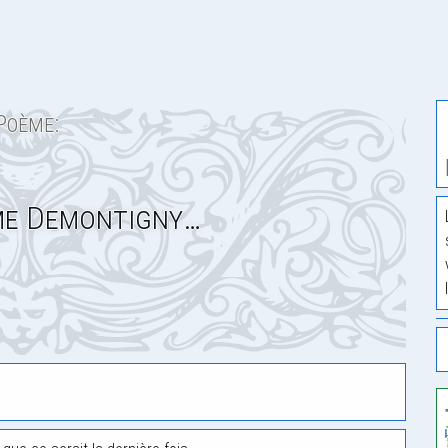
Poème:
me Demontigny…