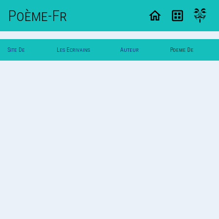
Poème-Fr
Site De
Les Ecrivains
Auteur
Poeme De
Poemes
Poetes
Songes
Songes