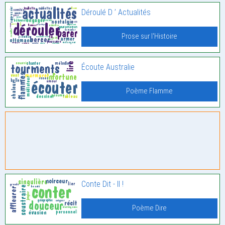
Déroulé D ’ Actualités
Prose sur l'Histoire
Écoute Australie
Poème Flamme
Conte Dit - Il !
Poème Dire