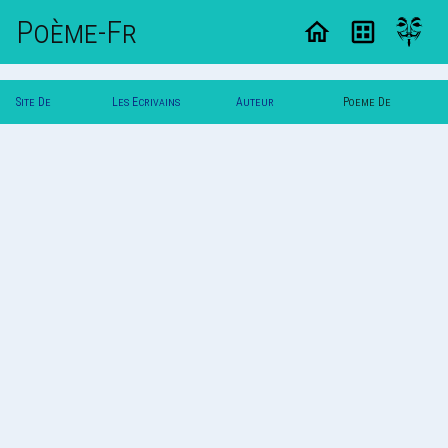
Poème-Fr
Site De
Les Ecrivains
Auteur
Poeme De
Poemes
Poetes
Svalbard
Svalbard