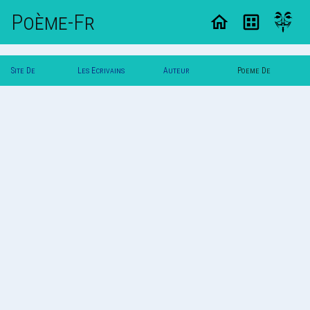
Poème-Fr
Site De
Les Ecrivains
Auteur
Poeme De
Poemes
Poetes
Svalbard
Svalbard