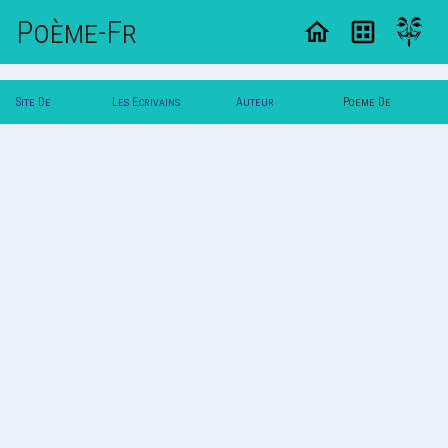
Poème-Fr
Site De
Les Ecrivains
Auteur
Poeme De
Poemes
Poetes
Svalbard
Svalbard