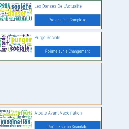
Les Danses De L’Actualité
Prose sur la Complexe
Purge Sociale
Poème sur le Changement
Atouts Avant Vaccination
Poème sur un Scandale