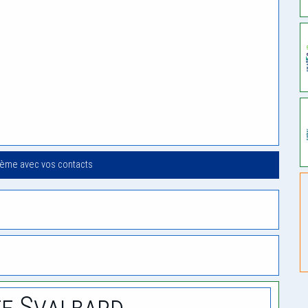
oème avec vos contacts
e Svalbard