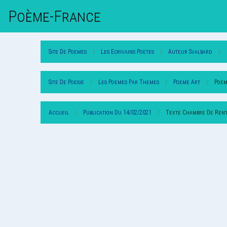
Poème-Fr
Ance
Site De Poemes
Les Ecrivains Poetes
Auteur Svalbard
Site De Poesie
Les Poemes Par Themes
Poeme Art
Poem
Accueil
Publication Du 14/02/2021
Texte Chambre De Ren