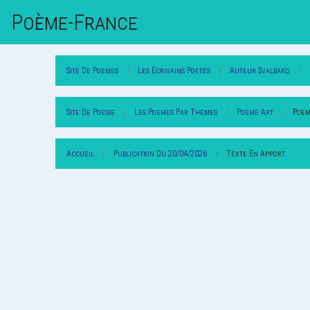
Poème-Fr
Ance
Site De Poemes
Les Ecrivains Poetes
Auteur Svalbard
Site De Poesie
Les Poemes Par Themes
Poeme Art
Poem
Accueil
Publication Du 20/04/2026
Texte En Apport