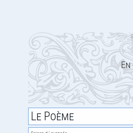
En
Le Poème