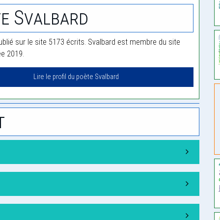
e Svalbard
ublié sur le site 5173 écrits. Svalbard est membre du site
ée 2019.
Lire le profil du poète Svalbard
t