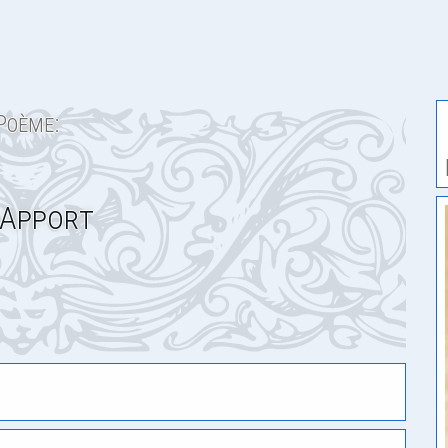
Poème:
 Apport