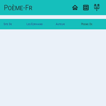
Poème-Fr
Site De
Les Ecrivains
Auteur
Poeme De
Poemes
Poetes
Svalbard
Svalbard