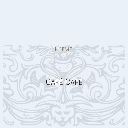
Poème:
Café Café