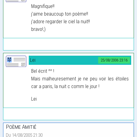
Magnifique!!
j’aime beaucoup ton poème!!
j’adore regarder le ciel la nuit!!
bravo!;)
Lei
25/08/2006 23:16
Bel écrit ^^ !
Mais malheuresement je ne peu voir les étoiles
car a paris, la nuit c comm le jour !
Lei
Poème Amitié
Du 14/08/2005 21:30