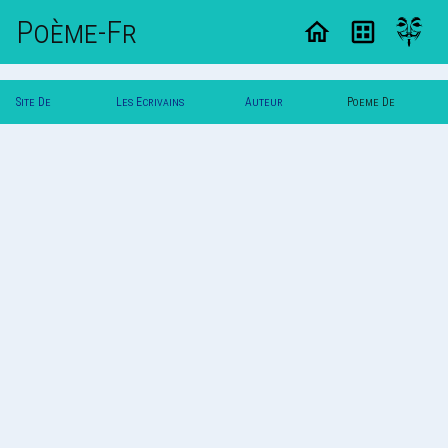
Poème-Fr
Site De
Les Ecrivains
Auteur
Poeme De
Poemes
Poetes
Talissa
Talissa