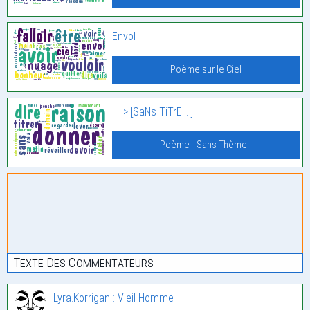
Envol
Poème sur le Ciel
==> [SaNs TiTrE… ]
Poème - Sans Thème -
Texte Des Commentateurs
Lyra.Korrigan : Vieil Homme