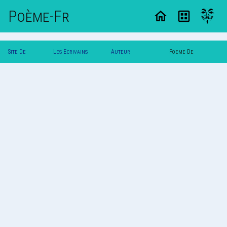
Poème-Fr
Site De
Les Ecrivains
Auteur
Poeme De
Poemes
Poetes
Theshedevil
Theshedevil