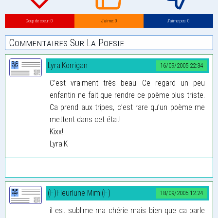
Coup de coeur: 0
J’aime: 0
J’aime pas: 0
Commentaires Sur La Poesie
Lyra.Korrigan
16/09/2005 22:34
C’est vraiment très beau. Ce regard un peu
enfantin ne fait que rendre ce poème plus triste.
Ca prend aux tripes, c’est rare qu’un poème me
mettent dans cet état!
Kixx!
Lyra.K
(F)Fleurlune Mimi(F)
18/09/2005 12:24
il est sublime ma chérie mais bien que ca parle