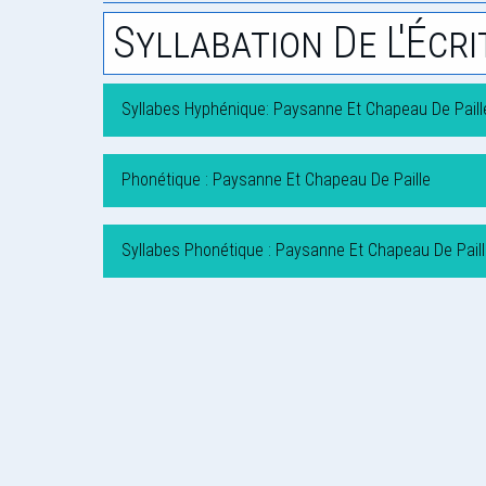
Syllabation De L'Écri
Syllabes Hyphénique: Paysanne Et Chapeau De Paill
Phonétique : Paysanne Et Chapeau De Paille
Syllabes Phonétique : Paysanne Et Chapeau De Pail