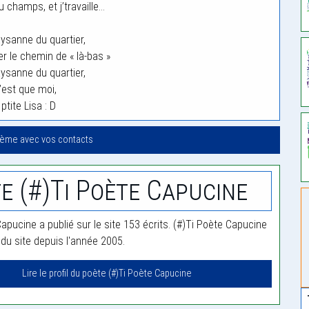
u champs, et j’travaille…
aysanne du quartier,
r le chemin de « là-bas »
aysanne du quartier,
’est que moi,
 ptite Lisa : D
oème avec vos contacts
e (#)Ti Poète Capucine
apucine a publié sur le site 153 écrits. (#)Ti Poète Capucine
u site depuis l'année 2005.
Lire le profil du poète (#)Ti Poète Capucine