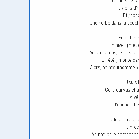
J’ai un sâle c
J’viens d’
Et j’par
Une herbe dans la bouch
En automn
En hiver, j’met
Au printemps, je tresse 
En été, j’monte dan
Alors, on m’surnomme « L
J’suis 
Celle qui vas cha
A vé
J’connais b
Belle campagne 
J’m’oc
Ah not’ belle campagne, 