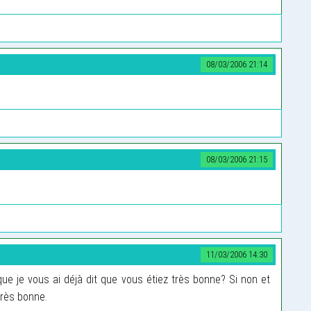
08/03/2006 21:14
08/03/2006 21:15
11/03/2006 14:30
ue je vous ai déjà dit que vous étiez très bonne? Si non et
très bonne.