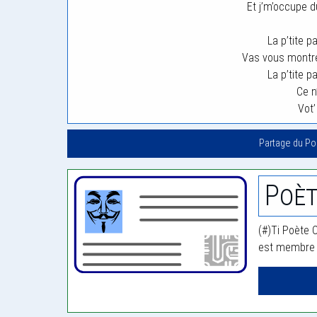
Et j’m’occupe d
La p’tite p
Vas vous montre
La p’tite p
Ce n
Vot’
Partage du P
Poèt
(#)Ti Poète C
est membre d