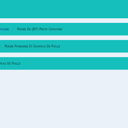
pucine
Poeme De (#)Ti Poete Capucine
Poeme Paysanne Et Chapeau De Paille
peau De Paille