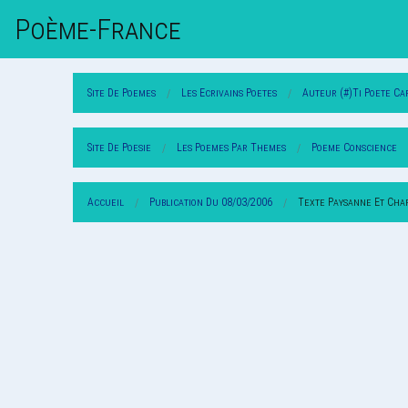
Poème-Fr
Ance
Site De Poemes
Les Ecrivains Poetes
Auteur (#)Ti Poete Ca
Site De Poesie
Les Poemes Par Themes
Poeme Conscience
Accueil
Publication Du 08/03/2006
Texte Paysanne Et Cha