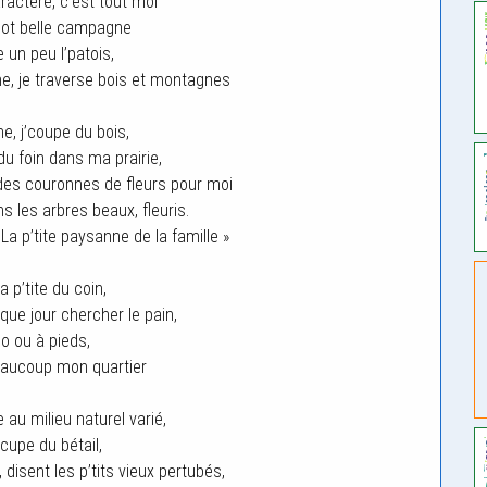
aractère, c’est tout moi
not belle campagne
le un peu l’patois,
e, je traverse bois et montagnes
e, j’coupe du bois,
 du foin dans ma prairie,
des couronnes de fleurs pour moi
s les arbres beaux, fleuris.
a p’tite paysanne de la famille »
la p’tite du coin,
que jour chercher le pain,
lo ou à pieds,
eaucoup mon quartier
au milieu naturel varié,
cupe du bétail,
disent les p’tits vieux pertubés,