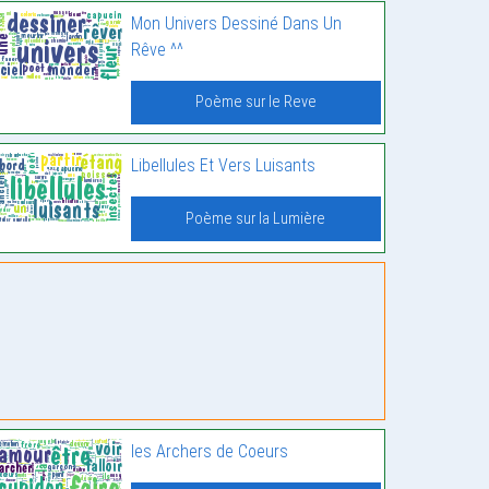
Mon Univers Dessiné Dans Un
Rêve ^^
Poème sur le Reve
Libellules Et Vers Luisants
Poème sur la Lumière
les Archers de Coeurs