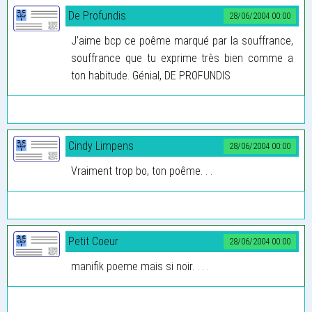
De Profundis
28/06/2004 00:00
J’aime bcp ce poême marqué par la souffrance,
souffrance que tu exprime très bien comme a
ton habitude. Génial, DE PROFUNDIS
Cindy Limpens
28/06/2004 00:00
Vraiment trop bo, ton poême. . .
Petit Coeur
28/06/2004 00:00
manifik poeme mais si noir. . . .