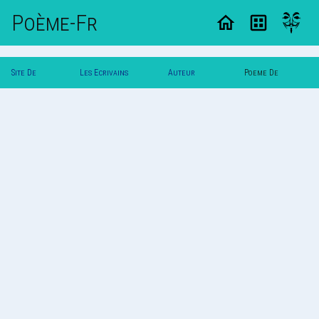
Poème-Fr
Site De
Les Ecrivains
Auteur
Poeme De
Poemes
Poetes
Tifeufeu
Tifeufeu