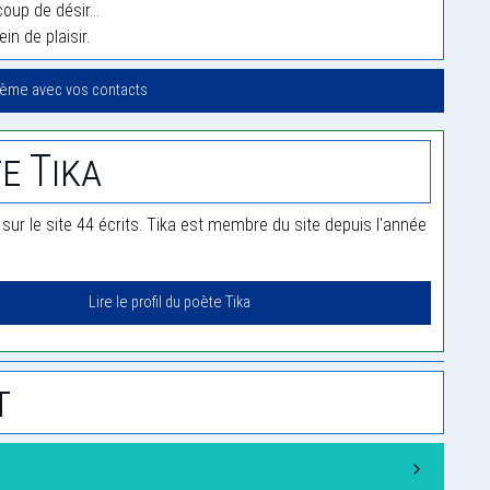
oup de désir…
ein de plaisir.
oème avec vos contacts
e Tika
 sur le site 44 écrits. Tika est membre du site depuis l'année
Lire le profil du poète Tika
t