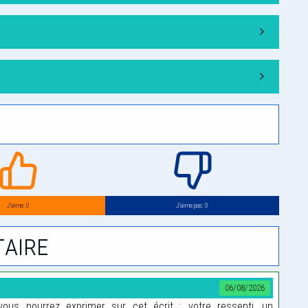
…
J’aime: 0
J’aime pas: 0
aire
06/08/2026
us pourrez exprimer sur cet écrit : votre ressenti, un