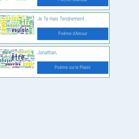
Je Te Hais Tendrement…
Poème d'Amour
Jonathan,
Poème sur le Plaisir