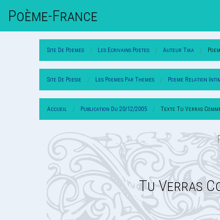
Poème-Fr
Ance
Site De Poemes
Les Ecrivains Poetes
Auteur Tika
Poem
Site De Poesie
Les Poemes Par Themes
Poeme Relation Inti
Accueil
Publication Du 20/12/2005
Texte Tu Verras Commen
Tu Verras C