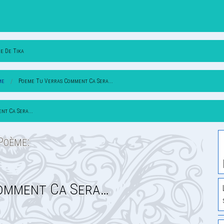
e De Tika
me
Poeme Tu Verras Comment Ca Sera...
t Ca Sera...
Poème:
omment Ca Sera…