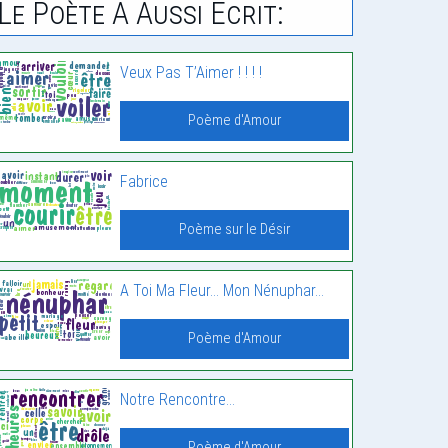
Le Poète À Aussi Écrit:
Veux Pas T’Aimer ! ! ! !
Poème d'Amour
Fabrice
Poème sur le Désir
A Toi Ma Fleur… Mon Nénuphar…
Poème d'Amour
Notre Rencontre…
Poème d'Amour