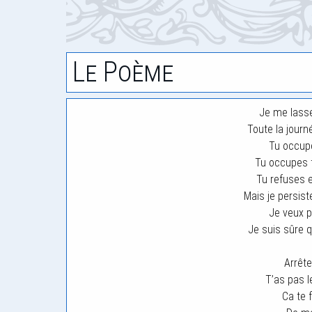
Le Poème
Je me lasse
Toute la journé
Tu occup
Tu occupes 
Tu refuses 
Mais je persis
Je veux pa
Je suis sûre qu
Arrête
T’as pas l
Ca te f