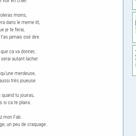
 voir en chier.
goleras moins,
ra dans le meme lit,
ue je te ferai,
t’as jamais osé dire.
e que ca va donner,
erai autant lacher.
 qu’une merdeuse,
aussi très joueuse.
 quand tu jouiras,
s si ca te plaira…
ez mon Fab…
ge, un peu de craquage…