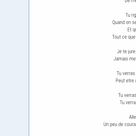
De me
Tu ri
Quand on se
Et q
Tout ce que 
Je te jur
Jamais me s
Tu verras
Peut etre 
Tu verras
Tu verra
All
Un peu de coura