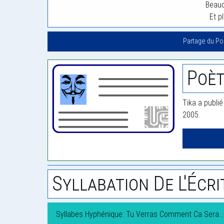
Beauc
Et pl
Partage du P
Poèt
Tika a publié
2005.
Syllabation De L'Écri
Syllabes Hyphénique: Tu Verras Comment Ca Sera…