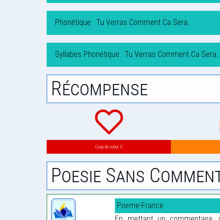
Phonétique : Tu Verras Comment Ca Sera…
Syllabes Phonétique : Tu Verras Comment Ca Sera
Récompense
Coup de coeur: 0
Poesie Sans Comment
Poeme-France
En mettant un commentaire, vo