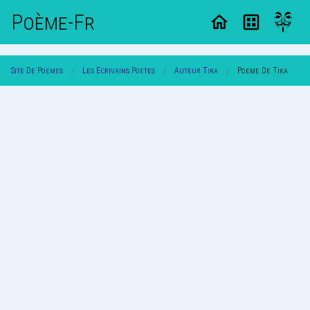
Poème-Fr
Site De Poemes
Les Ecrivains Poetes
Auteur Tika
Poeme De Tika