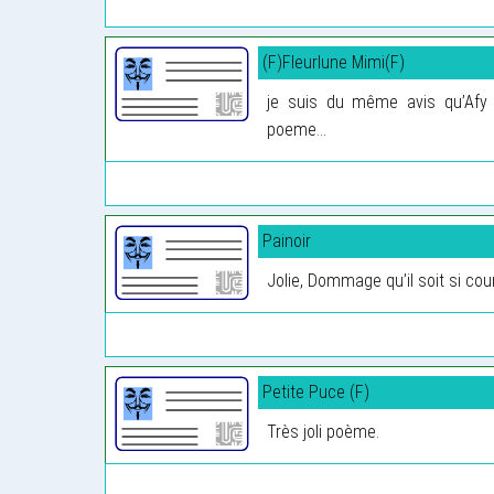
(F)Fleurlune Mimi(F)
je suis du même avis qu’Afy 
poeme...
Painoir
Jolie, Dommage qu’il soit si cou
Petite Puce (F)
Très joli poème.