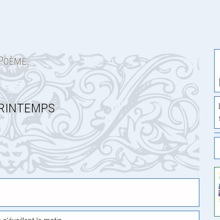
Poème:
rintemps