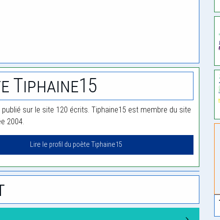
e Tiphaine15
 publié sur le site 120 écrits. Tiphaine15 est membre du site
ée 2004.
Lire le profil du poète Tiphaine15
t