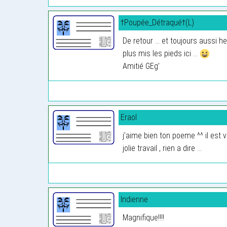
†Poupée_Détraqué†(L)
De retour ... et toujours aussi h
plus mis les pieds ici ...
Amitié GEg’
Eraol
j’aime bien ton poeme ^^ il est 
jolie travail , rien a dire ...
Indienne
Magnifique!!!!