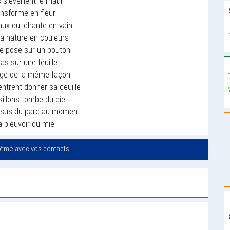
 s’éveillent le matin
ansforme en fleur
aux qui chante en vain
a nature en couleurs
se pose sur un bouton
as sur une feuille
ge de la même façon
entrent donner sa ceuille
sillons tombe du ciel
ssus du parc au moment
 pleuvoir du miel
oème avec vos contacts