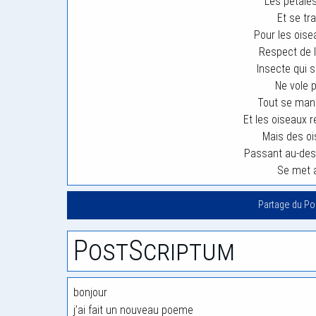
Les pétales
Et se tr
Pour les oise
Respect de l
Insecte qui 
Ne vole p
Tout se man
Et les oiseaux r
Mais des oi
Passant au-de
Se met a
Partage du P
PostScriptum
bonjour
j’ai fait un nouveau poeme