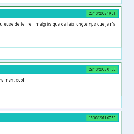
25/10/2008 19:51
eureuse de te lire .. malgrès que ca fais longtemps que je n’ai
29/10/2008 01:06
vraiment cool
18/03/2011 07:50