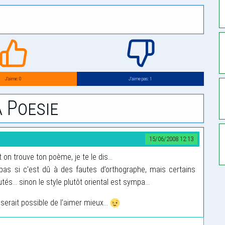
J’aime: 0
J’aime pas: 1
 Poesie
15/06/2008 12:13
 trouve ton poème, je te le dis...
pas si c’est dû à des fautes d’orthographe, mais certains
s... sinon le style plutôt oriental est sympa...
 serait possible de l’aimer mieux...