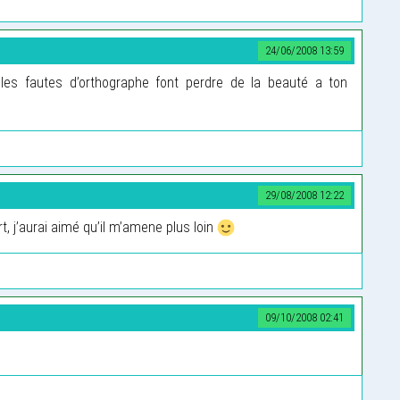
24/06/2008 13:59
les fautes d’orthographe font perdre de la beauté a ton
29/08/2008 12:22
rt, j’aurai aimé qu’il m’amene plus loin
09/10/2008 02:41