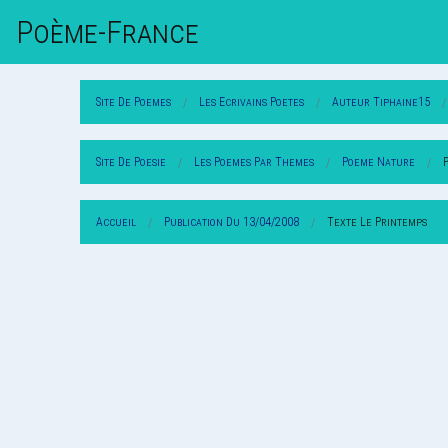
Poème-Fr
Ance
Site De Poemes
Les Ecrivains Poetes
Auteur Tiphaine15
Site De Poesie
Les Poemes Par Themes
Poeme Nature
Accueil
Publication Du 13/04/2008
Texte Le Printemps