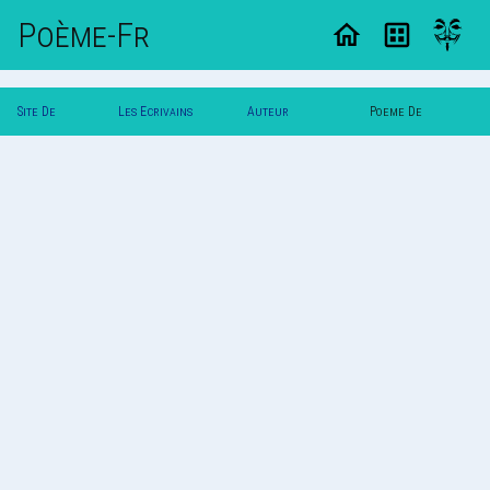
Poème-Fr
Site De
Les Ecrivains
Auteur
Poeme De
Poemes
Poetes
Tiphaine15
Tiphaine15