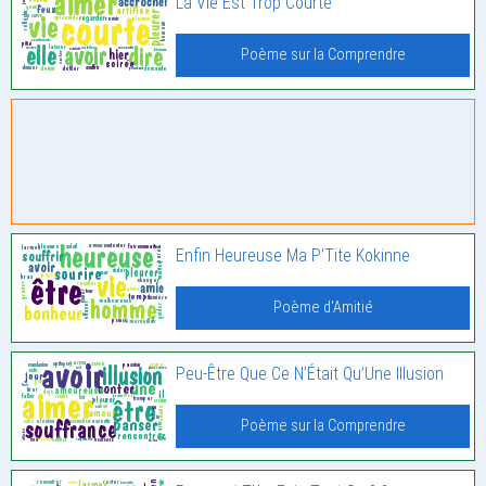
La Vie Est Trop Courte
Poème sur la Comprendre
Enfin Heureuse Ma P’Tite Kokinne
Poème d'Amitié
Peu-Être Que Ce N’Était Qu’Une Illusion
Poème sur la Comprendre