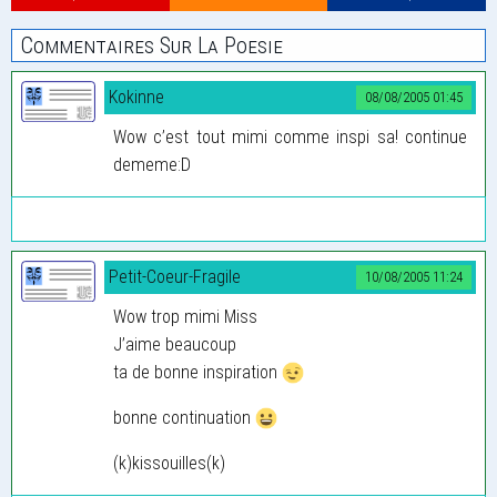
Commentaires Sur La Poesie
Kokinne
08/08/2005 01:45
Wow c’est tout mimi comme inspi sa! continue
dememe:D
Petit-Coeur-Fragile
10/08/2005 11:24
Wow trop mimi Miss
J’aime beaucoup
ta de bonne inspiration
bonne continuation
(k)kissouilles(k)