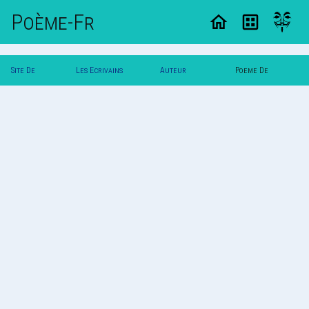
Poème-Fr
Site De
Les Ecrivains
Auteur
Poeme De
Poemes
Poetes
Tite_Rose
Tite_Rose