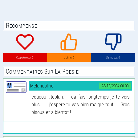
Récompense
Coup de coeur: 0
J’aime: 0
J’aime pas: 0
Commentaires Sur La Poesie
Melancoline
23/10/2004 00:00
coucou titeblan. . . ca fais longtemps je te vois
plus. . . . j’espere tu vas bien malgré tout. . . Gros
bisous et a bientot !