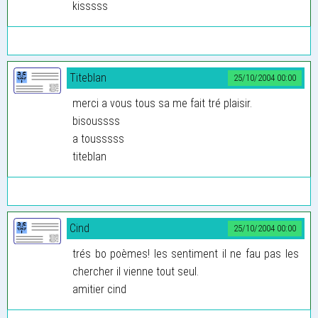
kisssss
Titeblan
25/10/2004 00:00
merci a vous tous sa me fait tré plaisir.
bisoussss
a tousssss
titeblan
Cind
25/10/2004 00:00
trés bo poèmes! les sentiment il ne fau pas les
chercher il vienne tout seul.
amitier cind