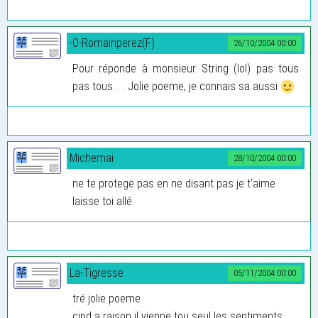
-O-Romainperez(F)
26/10/2004 00:00
Pour réponde à monsieur String (lol) pas tous
pas tous. . . Jolie poeme, je connais sa aussi
Michemai
28/10/2004 00:00
ne te protege pas en ne disant pas je t’aime
laisse toi allé
La-Tigresse
05/11/2004 00:00
tré jolie poeme
cind a raison il vienne tou seul les sentiments