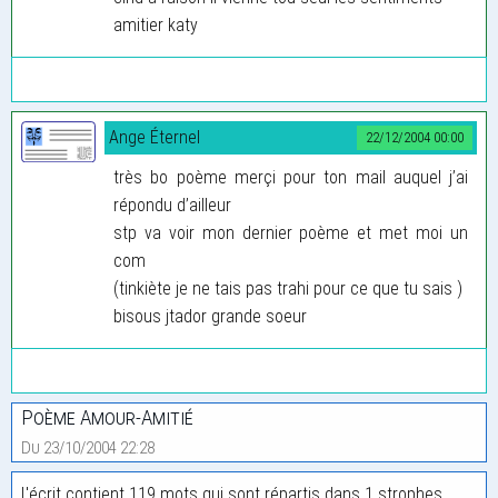
amitier katy
Ange Éternel
22/12/2004 00:00
très bo poème merçi pour ton mail auquel j’ai
répondu d’ailleur
stp va voir mon dernier poème et met moi un
com
(tinkiète je ne tais pas trahi pour ce que tu sais )
bisous jtador grande soeur
Poème Amour-Amitié
Du 23/10/2004 22:28
L'écrit contient 119 mots qui sont répartis dans 1 strophes.