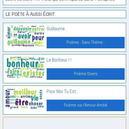
Le Poète À Aussi Écrit:
Guillaume…
Poème - Sans Thème -
Le Bonheur ! !
Poème Divers
Pour Moi Tu Est…
Poème sur l'Amour-Amitié