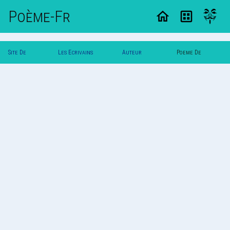
Poème-Fr
Site De
Les Ecrivains
Auteur
Poeme De
Poemes
Poetes
Titeblan
Titeblan