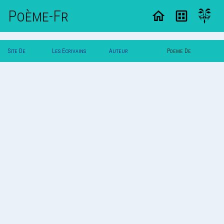
Poème-Fr
Site De
Les Ecrivains
Auteur
Poeme De
Poemes
Poetes
Melancoline
Melancoline