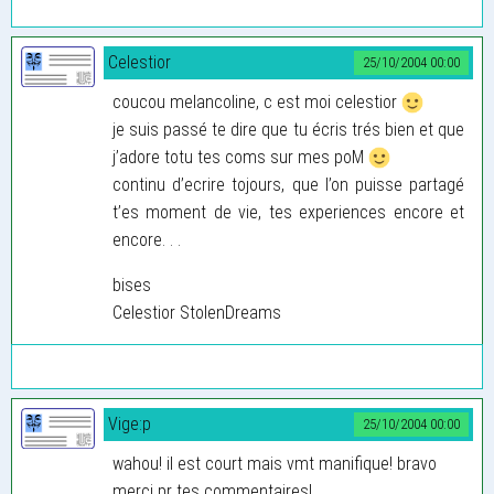
Celestior
25/10/2004 00:00
coucou melancoline, c est moi celestior
je suis passé te dire que tu écris trés bien et que
j’adore totu tes coms sur mes poM
continu d’ecrire tojours, que l’on puisse partagé
t’es moment de vie, tes experiences encore et
encore. . .
bises
Celestior StolenDreams
Vige:p
25/10/2004 00:00
wahou! il est court mais vmt manifique! bravo
merci pr tes commentaires!