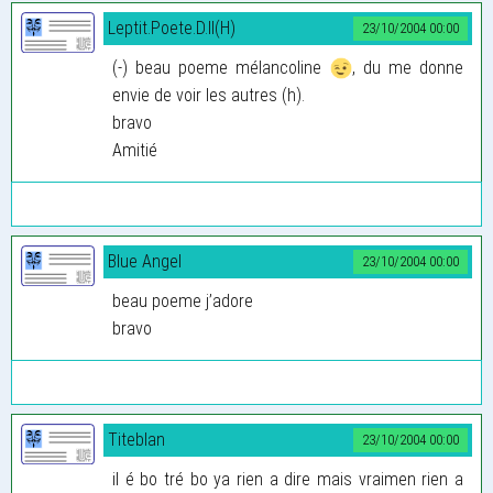
Leptit.Poete.D.Il(H)
23/10/2004 00:00
(-) beau poeme mélancoline
, du me donne
envie de voir les autres (h).
bravo
Amitié
Blue Angel
23/10/2004 00:00
beau poeme j’adore
bravo
Titeblan
23/10/2004 00:00
il é bo tré bo ya rien a dire mais vraimen rien a