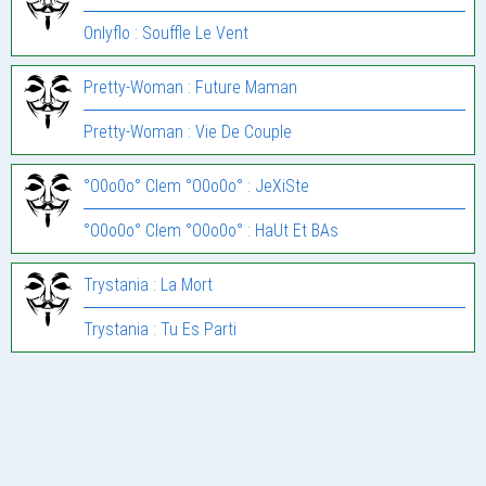
Onlyflo : Souffle Le Vent
Pretty-Woman : Future Maman
Pretty-Woman : Vie De Couple
°O0o0o° Clem °O0o0o° : JeXiSte
°O0o0o° Clem °O0o0o° : HaUt Et BAs
Trystania : La Mort
Trystania : Tu Es Parti