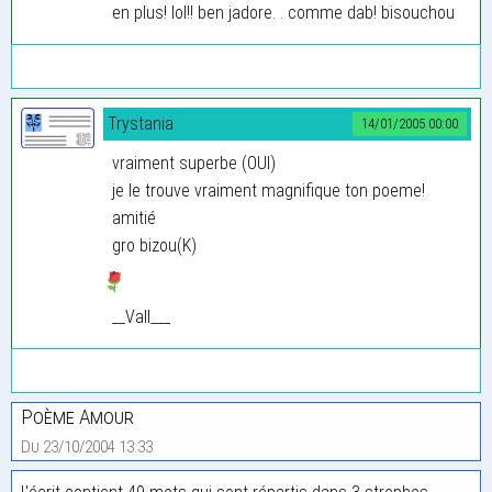
en plus! lol!! ben jadore. . comme dab! bisouchou
Trystania
14/01/2005 00:00
vraiment superbe (OUI)
je le trouve vraiment magnifique ton poeme!
amitié
gro bizou(K)
__Vall___
Poème Amour
Du 23/10/2004 13:33