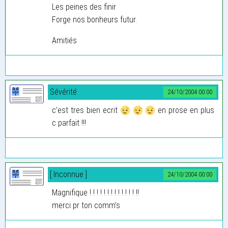
Les peines des finir
Forge nos bonheurs futur.
Amitiés
Sévérité
24/10/2004 00:00
c’est tres bien ecrit
en prose en plus
c parfait !!!
[ Inconnue ]
24/10/2004 00:00
Magnifique ! ! ! ! ! ! ! ! ! ! ! ! ! !!
merci pr ton comm’s