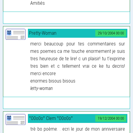
Amitiés
Pretty-Woman
29/10/2004 00:00
merci beaucoup pour tes commentaires sur
mes poemes ca me touche enormement je suis
tres heureuse de te lire! c un plaisir! tu t’exprime
tres bien et c tellement vrai ce ke tu decris!
merci encore
enormes bisous bisous
letty-woman
°O0o0o° Clem °O0o0o°
19/12/2004 00:00
trè bo poème. . ecri le jour de mon anniversaire