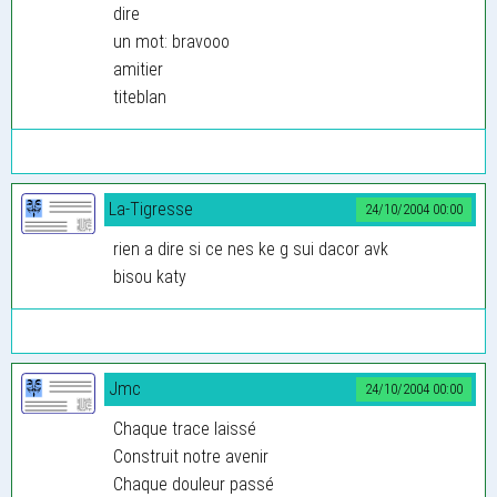
dire
un mot: bravooo
amitier
titeblan
La-Tigresse
24/10/2004 00:00
rien a dire si ce nes ke g sui dacor avk
bisou katy
Jmc
24/10/2004 00:00
Chaque trace laissé
Construit notre avenir
Chaque douleur passé