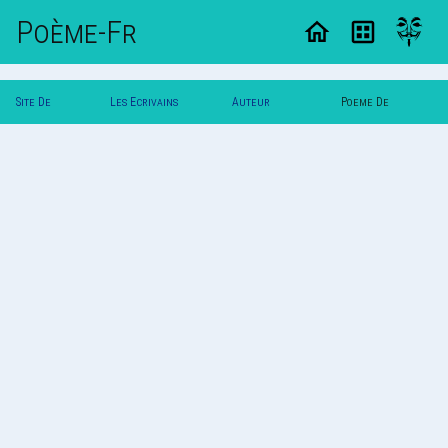
Poème-Fr
Site De
Les Ecrivains
Auteur
Poeme De
Poemes
Poetes
Trystania
Trystania