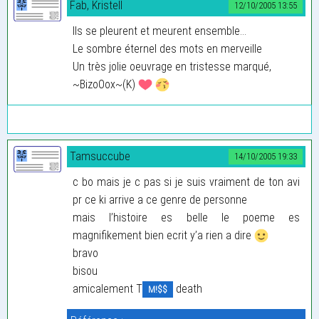
Fab, Kristell
12/10/2005 13:55
Ils se pleurent et meurent ensemble...
Le sombre éternel des mots en merveille
Un très jolie oeuvrage en tristesse marqué,
~BizoOox~(K)
Tamsuccube
14/10/2005 19:33
c bo mais je c pas si je suis vraiment de ton avi
pr ce ki arrive a ce genre de personne
mais l’histoire es belle le poeme es
magnifikement bien ecrit y’a rien a dire
bravo
bisou
amicalement T
death
M!$$