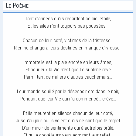
Le Poème
Tant d’années qu’ils regardent ce ciel étoilé,
Et les ailes n’ont toujours pas poussées…
Chacun de leur coté, victimes de la tristesse…
Rien ne changera leurs destinés en manque d’ivresse…
Immortelle est la plaie encrée en leurs âmes,
Et pour eux la Vie n’est que Le sublime rêve
Parmi tant de milliers d’autres cauchemars…
Leur monde souillé par le désespoir ère dans le noir,
Pendant que leur Vie qui n’a commencé… crève…
Et ils meurent en silence chacun de leur coté,
Jusqu’au jour où ils voient qu’ils ne sont que le regret
D’un miroir de sentiments qui à autrefois brûlé,
Et qui a crevé leurs yeux admirant leur reflet…