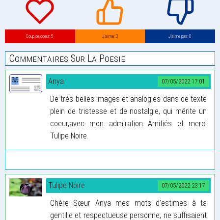
Coup de coeur: 5
J’aime: 3
J’aime pas: 0
Commentaires Sur La Poesie
Anya
07/05/2022 17:01
De très belles images et analogies dans ce texte
plein de tristesse et de nostalgie, qui mérite un
coeur,avec mon admiration Amitiés et merci
Tulipe Noire.
Tulipe Noire
07/05/2022 23:17
Chère Sœur Anya mes mots d’estimes à ta
gentille et respectueuse personne, ne suffisaient