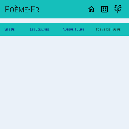
Poème-Fr
Site De
Les Ecrivains
Auteur Tulipe
Poeme De Tulipe
Poemes
Poetes
Noire
Noire