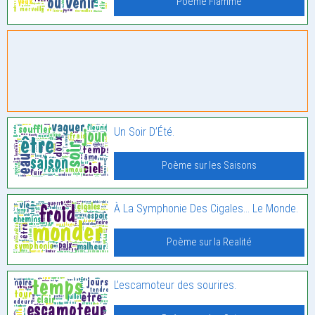
Poème Flamme
Un Soir D’Été.
Poème sur les Saisons
À La Symphonie Des Cigales… Le Monde.
Poème sur la Realité
L’escamoteur des sourires.