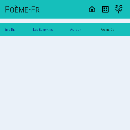
Poème-Fr
Site De
Les Ecrivains
Auteur
Poeme De
Poemes
Poetes
Vautuit
Vautuit