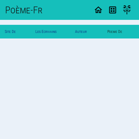
Poème-Fr
Site De
Les Ecrivains
Auteur
Poeme De
Poemes
Poetes
Vautuit
Vautuit