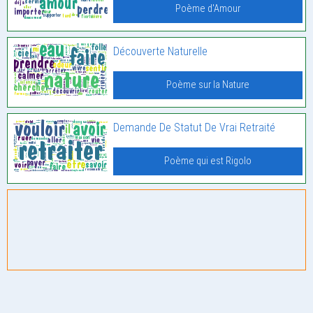
Poème d'Amour
Découverte Naturelle
Poème sur la Nature
Demande De Statut De Vrai Retraité
Poème qui est Rigolo