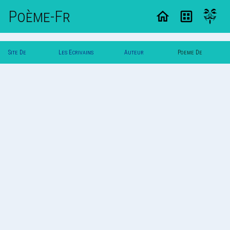
Poème-Fr
Site De
Les Ecrivains
Auteur
Poeme De
Poemes
Poetes
Vautuit
Vautuit