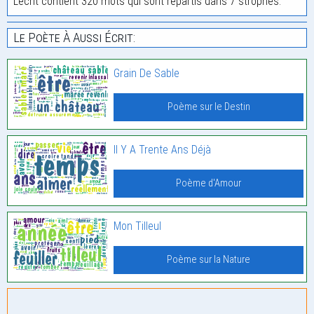
L'écrit contient 320 mots qui sont répartis dans 7 strophes.
Le Poète À Aussi Écrit:
Grain De Sable
Poème sur le Destin
Il Y A Trente Ans Déjà
Poème d'Amour
Mon Tilleul
Poème sur la Nature