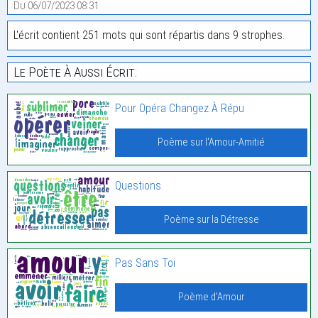
Du 06/07/2023 08:31
L'écrit contient 251 mots qui sont répartis dans 9 strophes.
Le Poète À Aussi Écrit:
Pour Opéra Changez À Répu
Poème sur l'Amour-Amitié
Questions
Poème sur la Détresse
Pas Sans Toi
Poème d'Amour