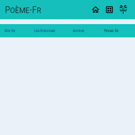
Poème-Fr
Site De
Les Ecrivains
Auteur
Poeme De
Poemes
Poetes
Vautuit
Vautuit