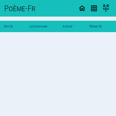
Poème-Fr
Site De
Les Ecrivains
Auteur
Poeme De
Poemes
Poetes
Vautuit
Vautuit