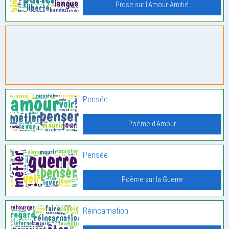
Prose sur l'Amour-Amitié
Pensée
Poème d'Amour
Pensée
Poème sur la Guerre
Réincarnation