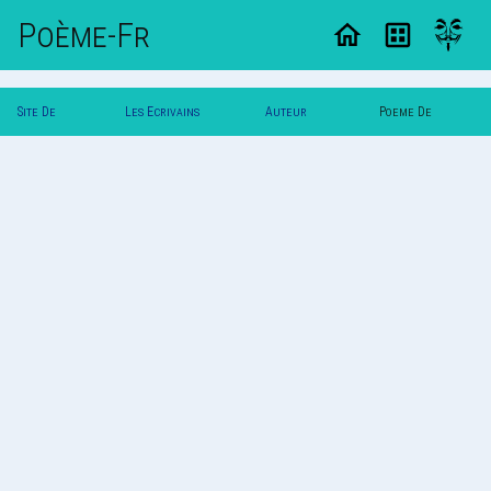
Poème-Fr
Site De
Les Ecrivains
Auteur
Poeme De
Poemes
Poetes
Vautuit
Vautuit