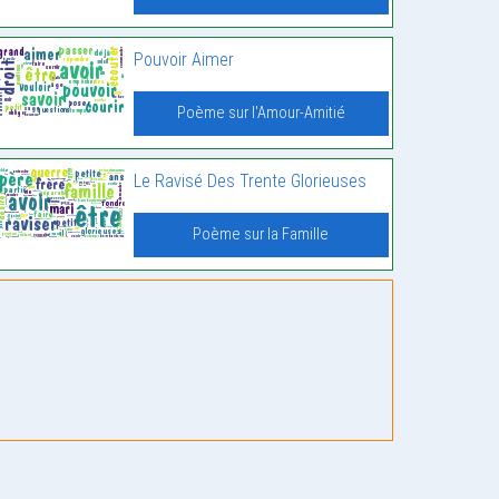
Pouvoir Aimer
Poème sur l'Amour-Amitié
Le Ravisé Des Trente Glorieuses
Poème sur la Famille