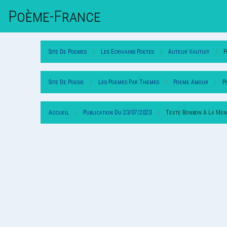
Poème-Fr
Ance
Site De Poemes
Les Ecrivains Poetes
Auteur Vautuit
P
Site De Poesie
Les Poemes Par Themes
Poeme Amour
P
Accueil
Publication Du 23/07/2023
Texte Bonbon A La Me