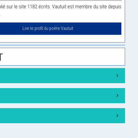
lié sur le site 1182 écrits. Vautuit est membre du site depuis
.
Lire le profil du poète Vautuit
t