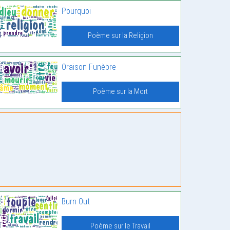
Pourquoi
Poème sur la Religion
Oraison Funèbre
Poème sur la Mort
Burn Out
Poème sur le Travail