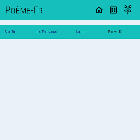
Poème-Fr
Site De
Les Ecrivains
Auteur
Poeme De
Poemes
Poetes
Vautuit
Vautuit