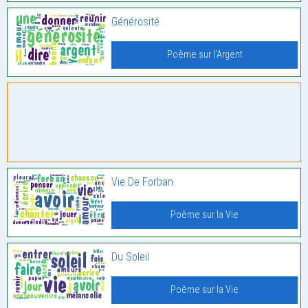
Générosité
Poème sur l'Argent
Vie De Forban
Poème sur la Vie
Du Soleil
Poème sur la Vie