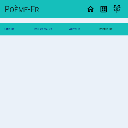
Poème-Fr
Site De
Les Ecrivains
Auteur
Poeme De
Poemes
Poetes
Vautuit
Vautuit