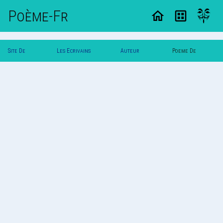
Poème-Fr
Site De
Les Ecrivains
Auteur
Poeme De
Poemes
Poetes
Vautuit
Vautuit