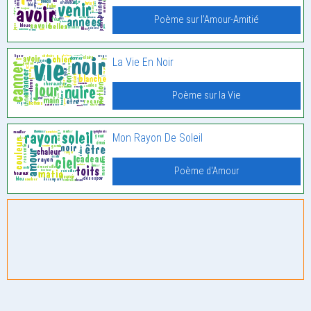
Poème sur l'Amour-Amitié
La Vie En Noir
Poème sur la Vie
Mon Rayon De Soleil
Poème d'Amour