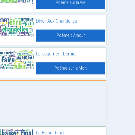
Poème sur la Vie
Dîner Aux Chandelles
Poème d'Amour
Le Jugement Dernier
Poème sur la Mort
Le Baiser Final