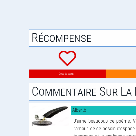
Récompense
Coup de coeur: 1
Commentaire Sur La 
Albertb
J’aime beaucoup ce poème, Vaut
l’amour, de ce besoin d’espace t