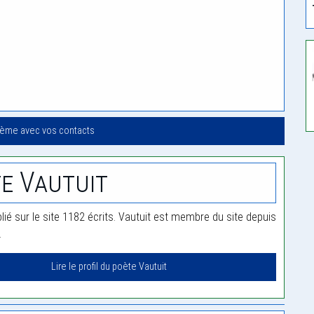
oème avec vos contacts
e Vautuit
lié sur le site 1182 écrits. Vautuit est membre du site depuis
.
Lire le profil du poète Vautuit