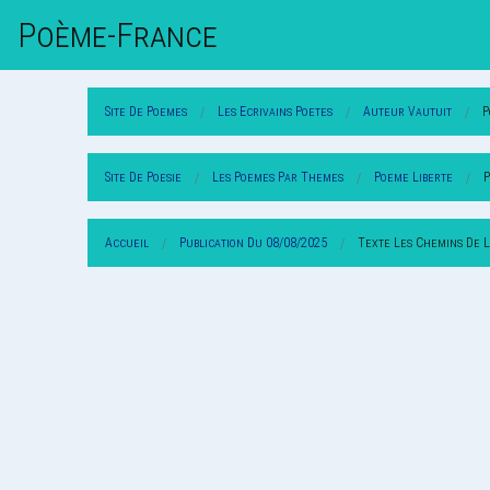
Poème-Fr
Ance
Site De Poemes
Les Ecrivains Poetes
Auteur Vautuit
P
Site De Poesie
Les Poemes Par Themes
Poeme Liberte
P
Accueil
Publication Du 08/08/2025
Texte Les Chemins De L