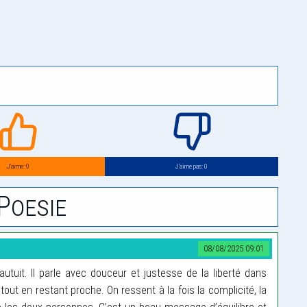
J’aime: 0
J’aime pas: 0
Poesie
08/08/2025 09:01
uit. Il parle avec douceur et justesse de la liberté dans
out en restant proche. On ressent à la fois la complicité, la