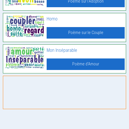
Poème sur l'Adoption
Homo
Poème sur le Couple
Mon Inséparable
Poème d'Amour