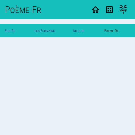
Poème-Fr
Site De
Les Ecrivains
Auteur
Poeme De
Poemes
Poetes
Vautuit
Vautuit