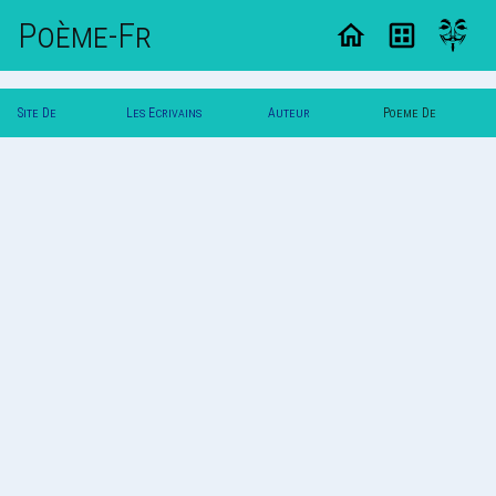
Poème-Fr
Site De
Les Ecrivains
Auteur
Poeme De
Poemes
Poetes
Vautuit
Vautuit