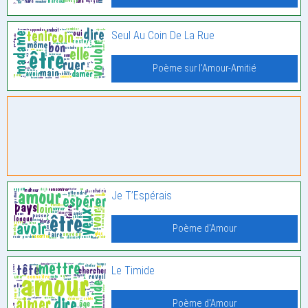
Seul Au Coin De La Rue
Poème sur l'Amour-Amitié
Je T’Espérais
Poème d'Amour
Le Timide
Poème d'Amour