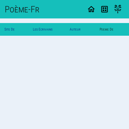
Poème-Fr
Site De
Les Ecrivains
Auteur
Poeme De
Poemes
Poetes
Vautuit
Vautuit