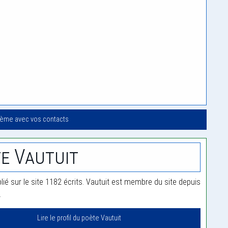
oème avec vos contacts
e Vautuit
lié sur le site 1182 écrits. Vautuit est membre du site depuis
.
Lire le profil du poète Vautuit