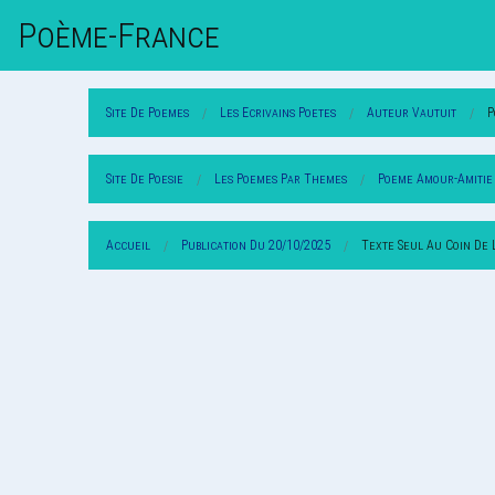
Poème-Fr
Ance
Site De Poemes
Les Ecrivains Poetes
Auteur Vautuit
P
Site De Poesie
Les Poemes Par Themes
Poeme Amour-Amitie
Accueil
Publication Du 20/10/2025
Texte Seul Au Coin De 