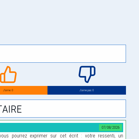
J’aime: 0
J’aime pas: 0
aire
07/08/2026
us pourrez exprimer sur cet écrit : votre ressenti, un