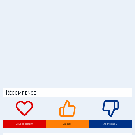
Récompense
Coup de coeur: 0
J’aime: 1
J’aime pas: 0