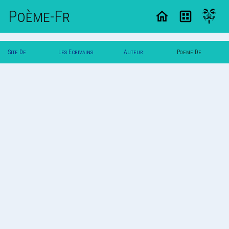
Poème-Fr
Site De
Les Ecrivains
Auteur
Poeme De
Poemes
Poetes
Vautuit
Vautuit