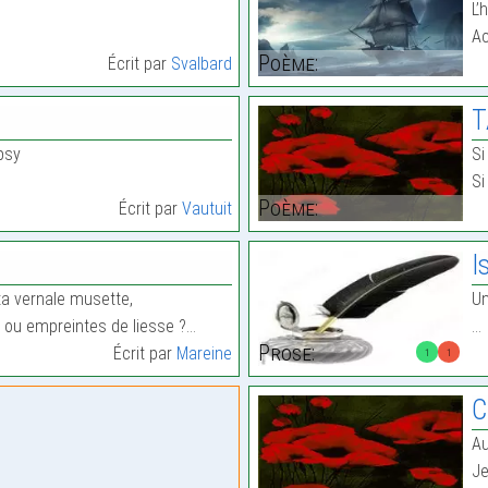
L’
Ac
Poème:
Écrit par
Svalbard
T
psy
Si
Si
Poème:
Écrit par
Vautuit
I
a vernale musette,
Un
 ou empreintes de liesse ?…
…
Prose:
Écrit par
Mareine
1
1
C
Au
Je