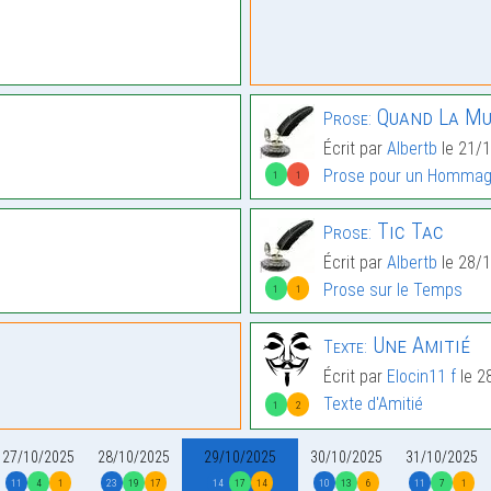
Quand La Mu
Prose:
Écrit par
Albertb
le 21/1
Prose pour un Homma
1
1
Tic Tac
Prose:
Écrit par
Albertb
le 28/1
Prose sur le Temps
1
1
Une Amitié
Texte:
Écrit par
Elocin11 f
le 2
Texte d'Amitié
1
2
27/10/2025
28/10/2025
29/10/2025
30/10/2025
31/10/2025
11
4
1
23
19
17
14
17
14
10
13
6
11
7
1