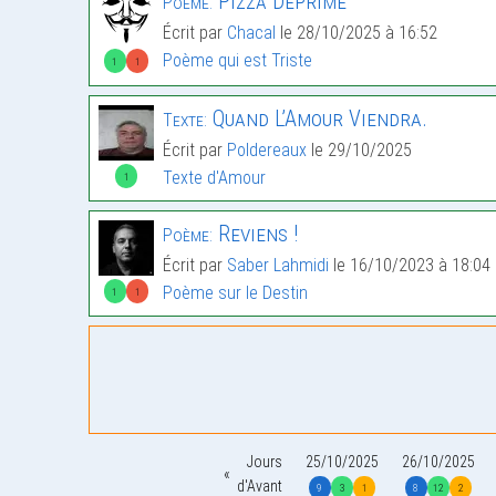
Pizza Déprime
Poème:
Écrit par
Chacal
le 28/10/2025 à 16:52
Poème qui est Triste
1
1
Quand L’Amour Viendra.
Texte:
Écrit par
Poldereaux
le 29/10/2025
Texte d'Amour
1
Reviens !
Poème:
Écrit par
Saber Lahmidi
le 16/10/2023 à 18:04
Poème sur le Destin
1
1
Jours
25/10/2025
26/10/2025
d'Avant
9
3
1
8
12
2