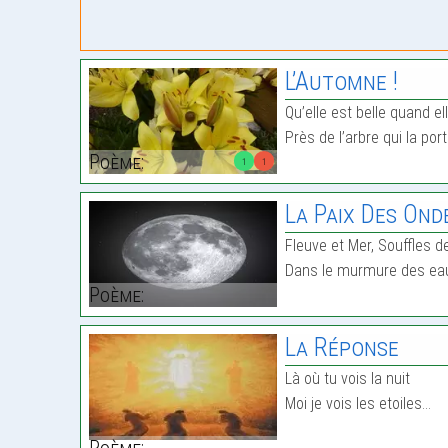
L’Automne !
Qu’elle est belle quand el
Près de l’arbre qui la port
Poème:
1
1
La Paix Des Ond
Fleuve et Mer, Souffles d
Dans le murmure des eau
Poème:
La Réponse
Là où tu vois la nuit
Moi je vois les etoiles…
Poème: