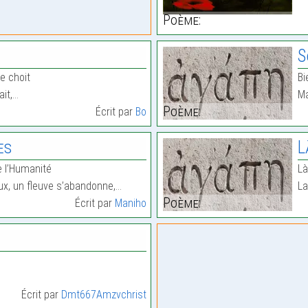
Poème:
S
le choit
Bi
ait,…
Ma
Poème:
Écrit par
Bo
es
L
e l’Humanité
L
x, un fleuve s’abandonne,…
L
Poème:
Écrit par
Maniho
Écrit par
Dmt667Amzvchrist