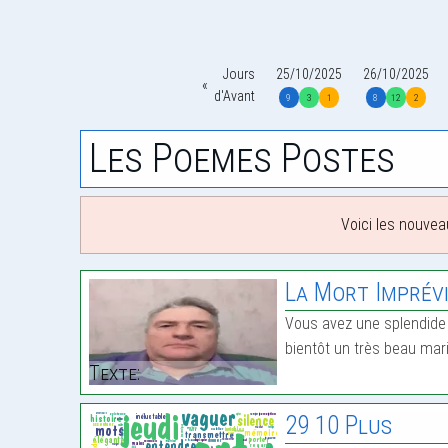
Jours
25/10/2025
26/10/2025
d'Avant
9
3
1
8
12
2
Les Poemes Postes
Voici les nouvea
La Mort Imprévi
Vous avez une splendide 
bientôt un très beau mar
Texte:
29 10 Plus