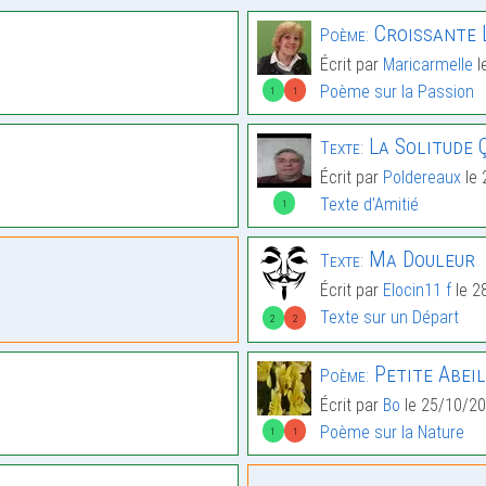
Croissante 
Poème:
Écrit par
Maricarmelle
l
Poème sur la Passion
1
1
La Solitude Ç
Texte:
Écrit par
Poldereaux
le 
Texte d'Amitié
1
Ma Douleur
Texte:
Écrit par
Elocin11 f
le 2
Texte sur un Départ
2
2
Petite Abeil
Poème:
Écrit par
Bo
le 25/10/20
Poème sur la Nature
1
1