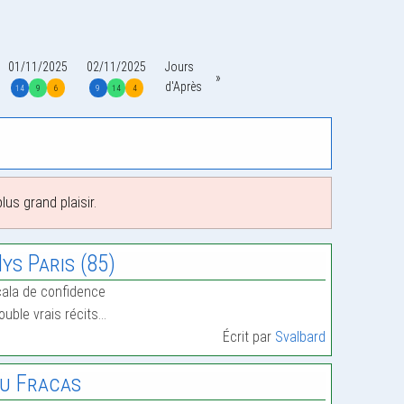
01/11/2025
02/11/2025
Jours
d'Après
14
9
6
9
14
4
us grand plaisir.
ys Paris (85)
ala de confidence
ouble vrais récits…
Écrit par
Svalbard
u Fracas