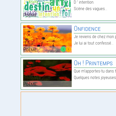
D ’ intention.
Scène des vagues…
Poème:
Onfidence
Je reviens de chez mon 
Je lui ai tout confessé…
Poème:
1
1
Oh ! Printemps
Que m’apportes-tu dans t
Quelques notes joyeuses
Poème: