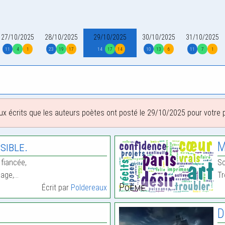
27/10/2025
28/10/2025
29/10/2025
30/10/2025
31/10/2025
11
4
1
23
19
17
14
17
14
10
13
6
11
7
1
ux écrits que les auteurs poètes ont posté le 29/10/2025 pour votre pl
sible.
M
fiancée,
Sc
iage,…
Tr
Poème:
Écrit par
Poldereaux
D