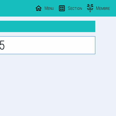
Menu
Section
Membre
5