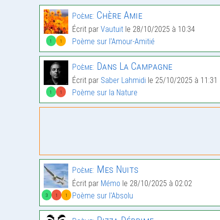
Chère Amie
Poème:
Écrit par
Vautuit
le 28/10/2025 à 10:34
Poème sur l'Amour-Amitié
1
1
Dans La Campagne
Poème:
Écrit par
Saber Lahmidi
le 25/10/2025 à 11:31
Poème sur la Nature
1
1
Mes Nuits
Poème:
Écrit par
Mémo
le 28/10/2025 à 02:02
Poème sur l'Absolu
3
1
1