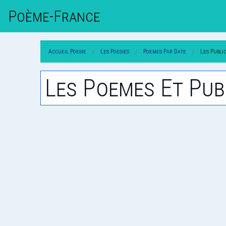
Poème-Fr
Ance
Accueil Poesie
Les Poesies
Poemes Par Date
Les Publi
Les Poemes Et Pub