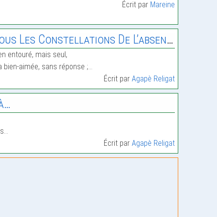
Écrit par
Mareine
ous Les Constellations De L’absence.
en entouré, mais seul,
 bien-aimée, sans réponse ;…
Écrit par
Agapè Religat
à…
à
as…
Écrit par
Agapè Religat