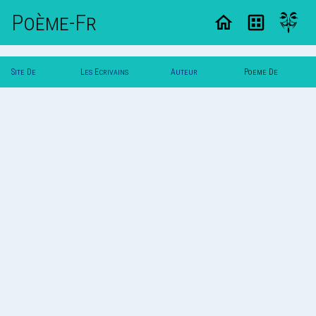
Poème-Fr
Site De
Les Ecrivains
Auteur
Poeme De
Poemes
Poetes
Vautuit
Vautuit