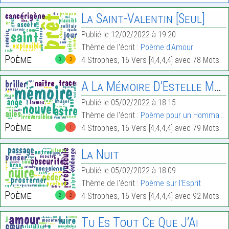
La Saint-Valentin [Seul]
Publié le 12/02/2022 à 19:20
Thème de l'écrit :
Poème d'Amour
Poème:
4 Strophes, 16 Vers [4,4,4,4] avec 78 Mots.
3
3
A La Mémoire D’Estelle Mouzins
Publié le 05/02/2022 à 18:15
Thème de l'écrit :
Poème pour un Hommage
Poème:
4 Strophes, 16 Vers [4,4,4,4] avec 79 Mots.
1
1
La Nuit
Publié le 05/02/2022 à 18:09
Thème de l'écrit :
Poème sur l'Esprit
Poème:
4 Strophes, 16 Vers [4,4,4,4] avec 92 Mots.
2
2
Tu Es Tout Ce Que J’Ai