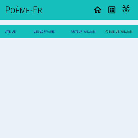
Poème-Fr
Site De
Les Ecrivains
Auteur William
Poeme De William
Poemes
Poetes
B.
B.