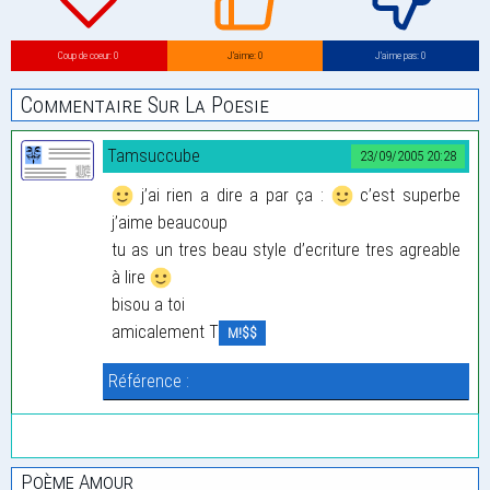
Coup de coeur: 0
J’aime: 0
J’aime pas: 0
Commentaire Sur La Poesie
Tamsuccube
23/09/2005 20:28
j’ai rien a dire a par ça :
c’est superbe
j’aime beaucoup
tu as un tres beau style d’ecriture tres agreable
à lire
bisou a toi
amicalement T
M!$$
Référence :
Poème Amour