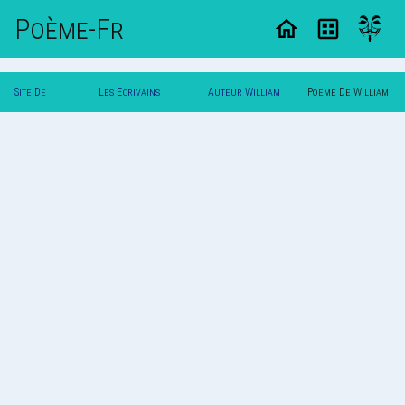
Poème-Fr
Site De
Les Ecrivains
Auteur William
Poeme De William
Poemes
Poetes
B.
B.