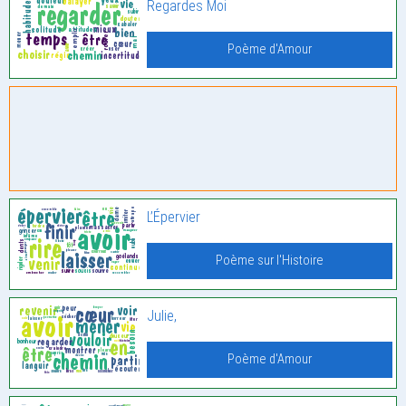
Regardes Moi
Poème d'Amour
L’Épervier
Poème sur l'Histoire
Julie,
Poème d'Amour