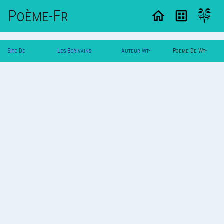
Poème-Fr
Site De
Les Ecrivains
Auteur Wt-
Poeme De Wt-
Poemes
Poetes
Girl
Girl