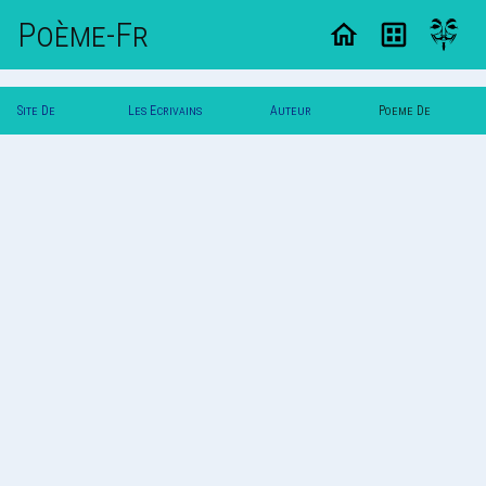
Poème-Fr
Site De
Les Ecrivains
Auteur
Poeme De
Poemes
Poetes
`Yuna`
`Yuna`