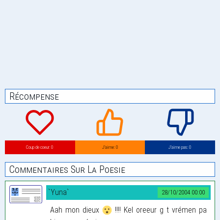
Récompense
Coup de coeur: 0
J’aime: 0
J’aime pas: 0
Commentaires Sur La Poesie
`Yuna`
28/10/2004 00:00
Aah mon dieux
!!!! Kel oreeur g t vrémen pa