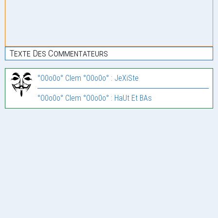
Texte Des Commentateurs
°O0o0o° Clem °O0o0o° : JeXiSte
°O0o0o° Clem °O0o0o° : HaUt Et BAs