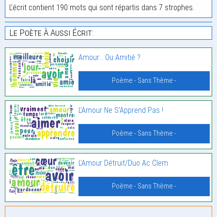
L'écrit contient 190 mots qui sont répartis dans 7 strophes.
Le Poète À Aussi Écrit:
Amour… Ou Amitié ?
Poème - Sans Thème -
L’Amour Ne S’Apprend Pas !
Poème - Sans Thème -
L’Amour Détruit/Duo Ac Clem
Poème - Sans Thème -