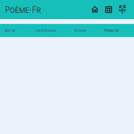
Poème-Fr
Site De
Les Ecrivains
Auteur
Poeme De
Poemes
Poetes
`Yuna`
`Yuna`