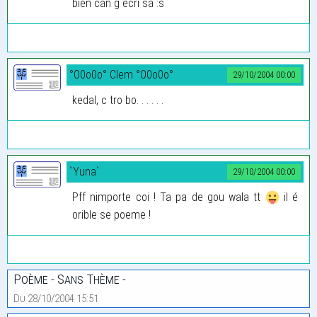
bien can g écri sa :s
°O0o0o° Clem °O0o0o°
29/10/2004 00:00
kedal, c tro bo. . . . . .
`Yuna`
29/10/2004 00:00
Pff nimporte coi ! Ta pa de gou wala tt
il é
orible se poeme !
Poème - Sans Thème -
Du 28/10/2004 15:51