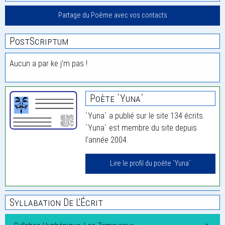
Partage du Poème avec vos contacts
PostScriptum
Aucun a par ke j’m pas !
Poète `Yuna`
`Yuna` a publié sur le site 134 écrits.
`Yuna` est membre du site depuis
l'année 2004.
Lire le profil du poète `Yuna`
Syllabation De L'Écrit