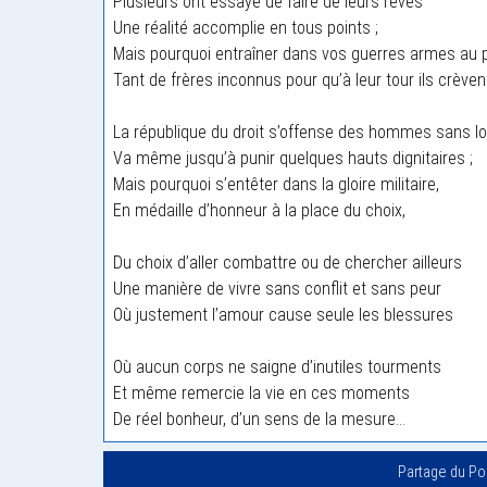
Plusieurs ont essayé de faire de leurs rêves
Une réalité accomplie en tous points ;
Mais pourquoi entraîner dans vos guerres armes au p
Tant de frères inconnus pour qu’à leur tour ils crèven
La république du droit s’offense des hommes sans lo
Va même jusqu’à punir quelques hauts dignitaires ;
Mais pourquoi s’entêter dans la gloire militaire,
En médaille d’honneur à la place du choix,
Du choix d’aller combattre ou de chercher ailleurs
Une manière de vivre sans conflit et sans peur
Où justement l’amour cause seule les blessures
Où aucun corps ne saigne d’inutiles tourments
Et même remercie la vie en ces moments
De réel bonheur, d’un sens de la mesure…
Partage du P