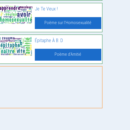
Je Te Veux !
Poème sur l'Homosexualité
Épitaphe À B. D
Poème d'Amitié