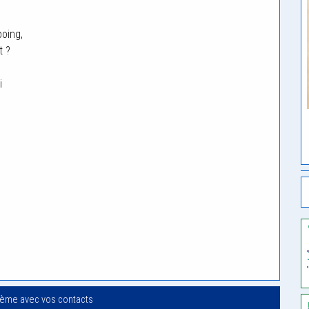
oing,
t ?
i
oème avec vos contacts