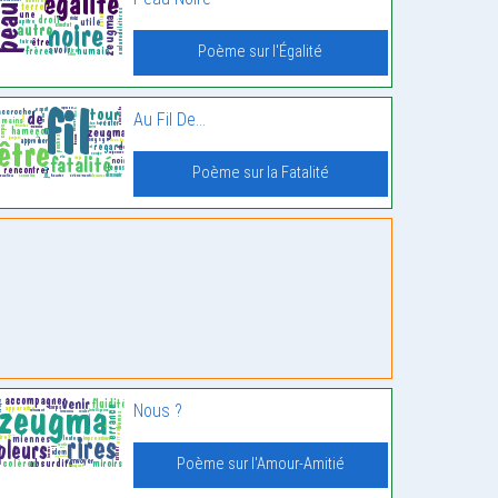
Poème sur l'Égalité
Au Fil De…
Poème sur la Fatalité
Nous ?
Poème sur l'Amour-Amitié