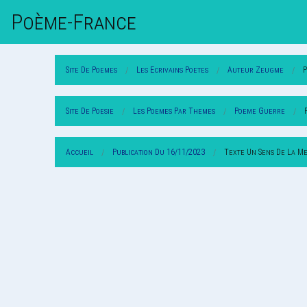
Poème-Fr
Ance
Site De Poemes
Les Ecrivains Poetes
Auteur Zeugme
Site De Poesie
Les Poemes Par Themes
Poeme Guerre
Accueil
Publication Du 16/11/2023
Texte Un Sens De La M