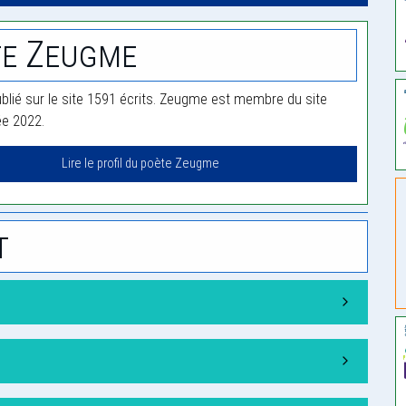
te Zeugme
lié sur le site 1591 écrits. Zeugme est membre du site
ée 2022.
Lire le profil du poète Zeugme
t